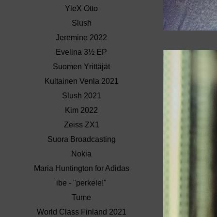
YleX Otto
Slush
Jeremine 2022
Evelina 3½ EP
Suomen Yrittäjät
Kultainen Venla 2021
Slush 2021
Kim 2022
Zeiss ZX1
Suora Broadcasting
Nokia
Maria Huntington for Adidas
ibe - "perkele!"
Tume
World Class Finland 2021