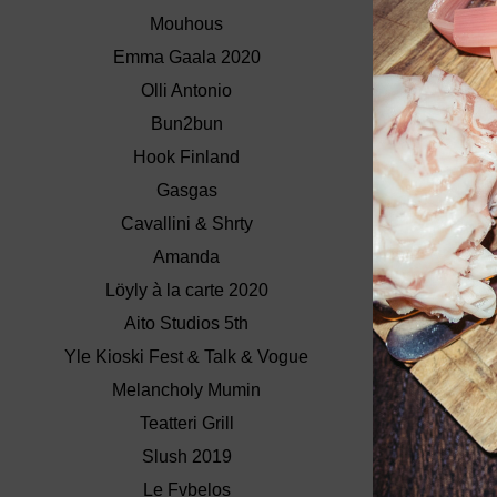
Mouhous
Emma Gaala 2020
Olli Antonio
Bun2bun
Hook Finland
Gasgas
Cavallini & Shrty
Amanda
Löyly à la carte 2020
Aito Studios 5th
Yle Kioski Fest & Talk & Vogue
Melancholy Mumin
Teatteri Grill
Slush 2019
Le Fvbelos