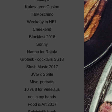
Kulosaaren Casino
H&Moschino
Weekday in HEL
Cheekend
Blockfest 2018
Sonny
Nanna for Rajala
Grotesk - cocktails SS18
Slush Music 2017
JVG x Sprite
Misc. portraits
10 vs 8 for Veikkaus
not in my hands
Food & Art 2017
Selviytyjät book