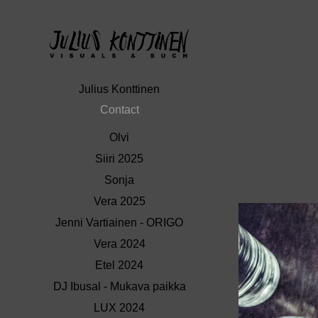
Julius Konttinen
Contact
Olvi
Siiri 2025
Sonja
Vera 2025
Jenni Vartiainen - ORIGO
Vera 2024
Etel 2024
DJ Ibusal - Mukava paikka
LUX 2024