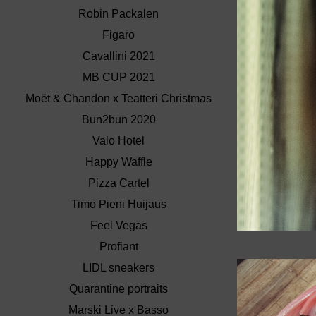
Robin Packalen
Figaro
Cavallini 2021
MB CUP 2021
Moët & Chandon x Teatteri Christmas
Bun2bun 2020
Valo Hotel
Happy Waffle
Pizza Cartel
Timo Pieni Huijaus
Feel Vegas
Profiant
LIDL sneakers
Quarantine portraits
Marski Live x Basso