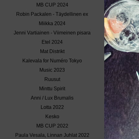
MB CUP 2024
Robin Packalen - Täydellinen ex
Miikka 2024
Jenni Vartiainen - Viimeinen pisara
Etel 2024
Mat Distrikt
Kalevala for Numéro Tokyo
Music 2023
Ruusut
Minttu Spirit
Anni / Lux Brumalis
Lotta 2022
Kesko
MB CUP 2022
Paula Vesala, Linnan Juhlat 2022