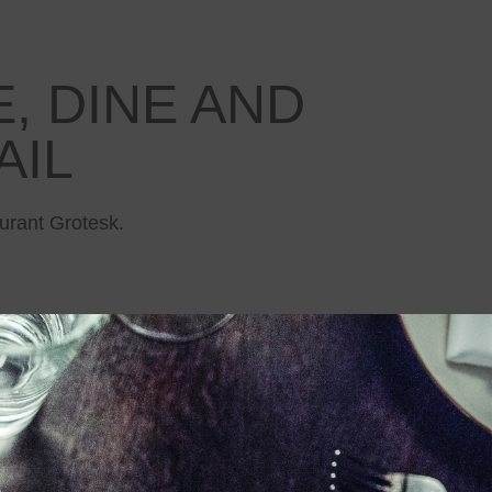
, DINE AND 
AIL
urant Grotesk.